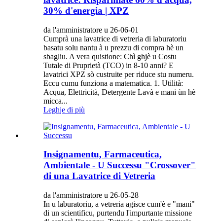
30% d'energia | XPZ
da l'amministratore u 26-06-01
Cumprà una lavatrice di vetreria di laburatoriu
basatu solu nantu à u prezzu di compra hè un
sbagliu. A vera quistione: Chì ghjè u Costu
Tutale di Pruprietà (TCO) in 8-10 anni? E
lavatrici XPZ sò custruite per riduce stu numeru.
Eccu cumu funziona a matematica. 1. Utilità:
Acqua, Elettricità, Detergente Lavà e mani ùn hè
micca...
Leghje di più
Insignamentu, Farmaceutica,
Ambientale - U Successu "Crossover"
di una Lavatrice di Vetreria
da l'amministratore u 26-05-28
In u laburatoriu, a vetreria agisce cum'è e "mani"
di un scientificu, purtendu l'impurtante missione