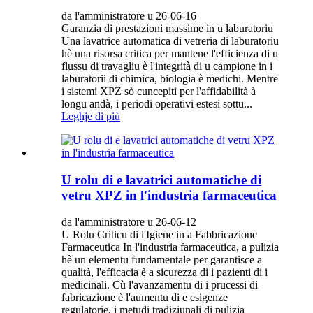
da l'amministratore u 26-06-16
Garanzia di prestazioni massime in u laburatoriu
Una lavatrice automatica di vetreria di laburatoriu
hè una risorsa critica per mantene l'efficienza di u
flussu di travagliu è l'integrità di u campione in i
laburatorii di chimica, biologia è medichi. Mentre
i sistemi XPZ sò cuncepiti per l'affidabilità à
longu andà, i periodi operativi estesi sottu...
Leghje di più
U rolu di e lavatrici automatiche di
vetru XPZ in l'industria farmaceutica
da l'amministratore u 26-06-12
U Rolu Criticu di l'Igiene in a Fabbricazione
Farmaceutica In l'industria farmaceutica, a pulizia
hè un elementu fundamentale per garantisce a
qualità, l'efficacia è a sicurezza di i pazienti di i
medicinali. Cù l'avanzamentu di i prucessi di
fabricazione è l'aumentu di e esigenze
regulatorie, i metudi tradiziunali di pulizia