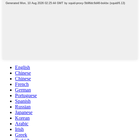
English
Chinese
Chinese
French
German
Portuguese
Spanish
Russian
Japanese
Korean
Arabic
Irish
Greek