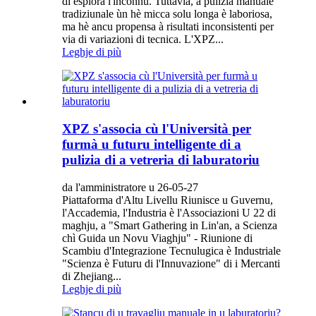
di esplorà l'inconnu. Tuttavia, a pulizia manuale
tradiziunale ùn hè micca solu longa è laboriosa,
ma hè ancu propensa à risultati inconsistenti per
via di variazioni di tecnica. L'XPZ...
Leghje di più
XPZ s'associa cù l'Università per
furmà u futuru intelligente di a
pulizia di a vetreria di laburatoriu
da l'amministratore u 26-05-27
Piattaforma d'Altu Livellu Riunisce u Guvernu,
l'Accademia, l'Industria è l'Associazioni U 22 di
maghju, a "Smart Gathering in Lin'an, a Scienza
chì Guida un Novu Viaghju" - Riunione di
Scambiu d'Integrazione Tecnulugica è Industriale
"Scienza è Futuru di l'Innuvazione" di i Mercanti
di Zhejiang...
Leghje di più