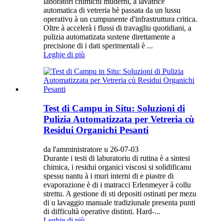
laboratori chimichi muderni, a lavatrice
automatica di vetreria hè passata da un lussu
operativu à un cumpunente d'infrastruttura critica.
Oltre à accelerà i flussi di travagliu quotidiani, a
pulizia automatizata sustene direttamente a
precisione di i dati sperimentali è ...
Leghje di più
Test di Campu in Situ: Soluzioni di
Pulizia Automatizzata per Vetreria cù
Residui Organichi Pesanti
da l'amministratore u 26-07-03
Durante i testi di laburatoriu di rutina è a sintesi
chimica, i residui organici viscosi si solidificanu
spessu nantu à i muri interni di e piastre di
evaporazione è di i matracci Erlenmeyer à collu
strettu. A gestione di sti depositi ostinati per mezu
di u lavaggio manuale tradiziunale presenta punti
di difficultà operative distinti. Hard-...
Leghje di più