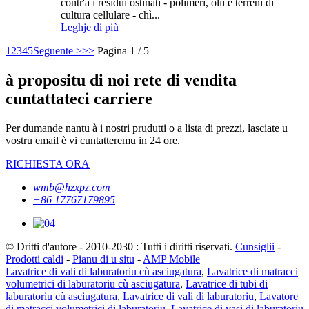
contr'à i residui ostinati - polimeri, olii è terreni di
cultura cellulare - chì...
Leghje di più
1
2
3
4
5
Seguente >
>>
Pagina 1 / 5
à propositu di noi rete di vendita
cuntattateci carriere
Per dumande nantu à i nostri prudutti o a lista di prezzi, lasciate u
vostru email è vi cuntatteremu in 24 ore.
RICHIESTA ORA
wmb@hzxpz.com
+86 17767179895
© Dritti d'autore - 2010-2030 : Tutti i diritti riservati.
Cunsiglii
-
Prodotti caldi
-
Pianu di u situ
-
AMP Mobile
Lavatrice di vali di laburatoriu cù asciugatura
,
Lavatrice di matracci
volumetrici di laburatoriu cù asciugatura
,
Lavatrice di tubi di
laburatoriu cù asciugatura
,
Lavatrice di vali di laburatoriu
,
Lavatore
di matracci volumetrici di laburatoriu
,
Lavatrice di vasi di laburatoriu