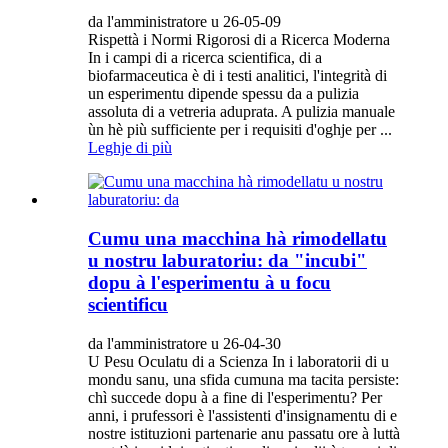
da l'amministratore u 26-05-09
Rispettà i Normi ​​Rigorosi di a Ricerca Moderna
In i campi di a ricerca scientifica, di a
biofarmaceutica è di i testi analitici, l'integrità di
un esperimentu dipende spessu da a pulizia
assoluta di a vetreria aduprata. A pulizia manuale
ùn hè più sufficiente per i requisiti d'oghje per ...
Leghje di più
Cumu una macchina hà rimodellatu
u nostru laburatoriu: da "incubi"
dopu à l'esperimentu à u focu
scientificu
da l'amministratore u 26-04-30
U Pesu Oculatu di a Scienza In i laboratorii di u
mondu sanu, una sfida cumuna ma tacita persiste:
chì succede dopu à a fine di l'esperimentu? Per
anni, i prufessori è l'assistenti d'insignamentu di e
nostre istituzioni partenarie anu passatu ore à luttà