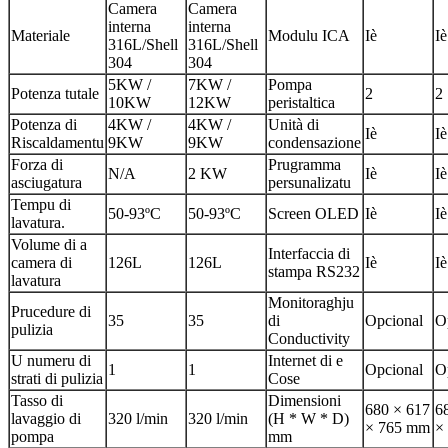
Camera
Camera
interna
interna
Materiale
Modulu ICA
Iè
Iè
316L/Shell
316L/Shell
304
304
5KW /
7KW /
Pompa
Potenza tutale
2
2
10KW
12KW
peristaltica
Potenza di
4KW /
4KW /
Unità di
Iè
Iè
Riscaldamentu
9KW
9KW
condensazione
Forza di
Prugramma
N/A
2 KW
Iè
Iè
asciugatura
persunalizatu
Tempu di
50-93ºC
50-93ºC
Screen OLED
Iè
Iè
lavatura.
Volume di a
Interfaccia di
camera di
126L
126L
Iè
Iè
stampa RS232
lavatura
Monitoraghju
Prucedure di
35
35
di
Opcional
O
pulizia
Conductivity
U numeru di
Internet di e
1
1
Opcional
O
strati di pulizia
Cose
Tasso di
Dimensioni
680 × 617
6
lavaggio di
320 l/min
320 l/min
(H * W * D)
× 765 mm
×
pompa
mm