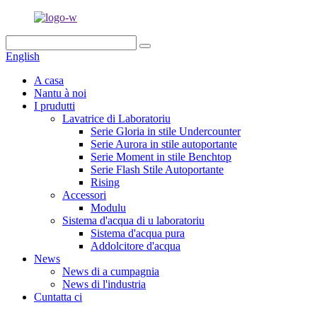
English
A casa
Nantu à noi
I prudutti
Lavatrice di Laboratoriu
Serie Gloria in stile Undercounter
Serie Aurora in stile autoportante
Serie Moment in stile Benchtop
Serie Flash Stile Autoportante
Rising
Accessori
Modulu
Sistema d'acqua di u laboratoriu
Sistema d'acqua pura
Addolcitore d'acqua
News
News di a cumpagnia
News di l'industria
Cuntatta ci