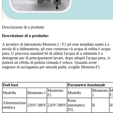
Descrizzione di u produttu
Descrizzione di u produttu:
A lavatrice di laboratoriu Moment-1 / F1 pò esse installata nantu à a
tavola di u labburatoriu, pò esse cunnessu cù acqua di robba è acqua
pura. U prucessu standard hè di utilizà l'acqua di u rubinettu è u
detergente per fà principarmenti lavare, dopu aduprà l'acqua pura, vi
purterà un effettu di pulizia còmuda è veloce. Quandu avete
esigenze di asciugatura per utensili puliti, sceglite Moment-F1.
Dati basi
Parametru funziunale
Momentu-
Momentu-
M
Mudellu
Momentu-1
Mudellu
F1
1
F
Porta
Alimentazione
220V/380V
220V/380V
automatica
Iè
Iè
elettrica
ITL