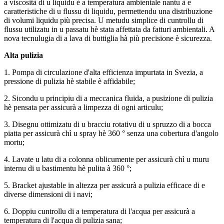
a viscosità di u liquidu è a temperatura ambientale nantu à e
caratteristiche di u flussu di liquidu, permettendu una distribuzione
di volumi liquidu più precisa. U metudu simplice di cuntrollu di
flussu utilizatu in u passatu hè stata affettata da fatturi ambientali. A
nova tecnulugia di a lava di buttiglia hà più precisione è sicurezza.
Alta pulizia
1. Pompa di circulazione d'alta efficienza impurtata in Svezia, a
pressione di pulizia hè stabile è affidabile;
2. Sicondu u principiu di a meccanica fluida, a pusizione di pulizia
hè pensata per assicurà a limpezza di ogni articulu;
3. Disegnu ottimizatu di u bracciu rotativu di u spruzzo di a bocca
piatta per assicurà chì u spray hè 360 ° senza una cobertura d'angolo
mortu;
4. Lavate u latu di a colonna oblicumente per assicurà chì u muru
internu di u bastimentu hè pulita à 360 °;
5. Bracket ajustable in altezza per assicurà a pulizia efficace di e
diverse dimensioni di i navi;
6. Doppiu cuntrollu di a temperatura di l'acqua per assicurà a
temperatura di l'acqua di pulizia sana;