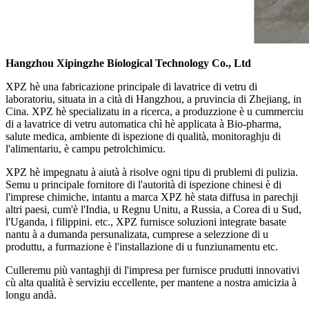
Hangzhou Xipingzhe Biological Technology Co., Ltd
XPZ hè una fabricazione principale di lavatrice di vetru di
laboratoriu, situata in a cità di Hangzhou, a pruvincia di Zhejiang, in
Cina. XPZ hè specializatu in a ricerca, a produzzione è u cummerciu
di a lavatrice di vetru automatica chì hè applicata à Bio-pharma,
salute medica, ambiente di ispezione di qualità, monitoraghju di
l'alimentariu, è campu petrolchimicu.
XPZ hè impegnatu à aiutà à risolve ogni tipu di prublemi di pulizia.
Semu u principale fornitore di l'autorità di ispezione chinesi è di
l'imprese chimiche, intantu a marca XPZ hè stata diffusa in parechji
altri paesi, cum'è l'India, u Regnu Unitu, a Russia, a Corea di u Sud,
l'Uganda, i filippini. etc., XPZ furnisce soluzioni integrate basate
nantu à a dumanda persunalizata, cumprese a selezzione di u
produttu, a furmazione è l'installazione di u funziunamentu etc.
Culleremu più vantaghji di l'impresa per furnisce prudutti innovativi
cù alta qualità è serviziu eccellente, per mantene a nostra amicizia à
longu andà.