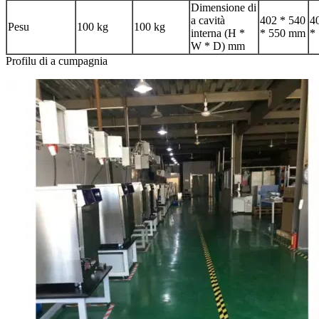
Dimensione di
a cavità
402 * 540
4
Pesu
100 kg
100 kg
interna (H *
* 550 mm
*
W * D) mm
Profilu di a cumpagnia