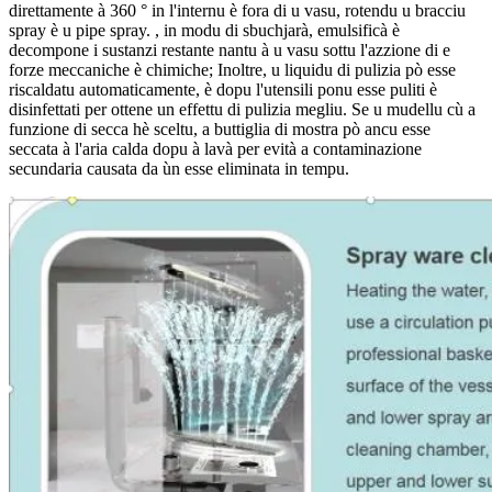
direttamente à 360 ° in l'internu è fora di u vasu, rotendu u bracciu
spray è u pipe spray. , in modu di sbuchjarà, emulsificà è
decompone i sustanzi restante nantu à u vasu sottu l'azzione di e
forze meccaniche è chimiche; Inoltre, u liquidu di pulizia pò esse
riscaldatu automaticamente, è dopu l'utensili ponu esse puliti è
disinfettati per ottene un effettu di pulizia megliu. Se u mudellu cù a
funzione di secca hè sceltu, a buttiglia di mostra pò ancu esse
seccata à l'aria calda dopu à lavà per evità a contaminazione
secundaria causata da ùn esse eliminata in tempu.