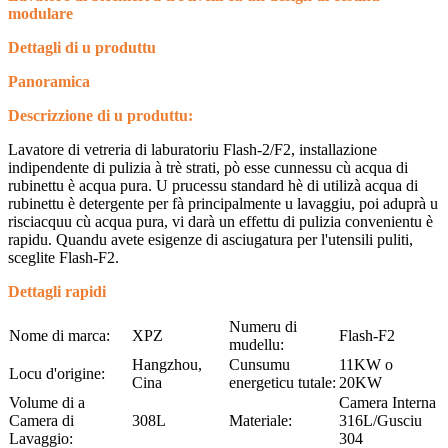
modulare
Dettagli di u produttu
Panoramica
Descrizzione di u produttu:
Lavatore di vetreria di laburatoriu Flash-2/F2, installazione
indipendente di pulizia à trè strati, pò esse cunnessu cù acqua di
rubinettu è acqua pura. U prucessu standard hè di utilizà acqua di
rubinettu è detergente per fà principalmente u lavaggiu, poi aduprà u
risciacquu cù acqua pura, vi darà un effettu di pulizia convenientu è
rapidu. Quandu avete esigenze di asciugatura per l'utensili puliti,
sceglite Flash-F2.
Dettagli rapidi
Numeru di
Nome di marca:
XPZ
Flash-F2
mudellu:
Hangzhou,
Cunsumu
11KW o
Locu d'origine:
Cina
energeticu tutale:
20KW
Volume di a
Camera Interna
Camera di
308L
Materiale:
316L/Gusciu
Lavaggio:
304