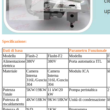
Specificazione:
Dati di basa
Parametru Funziunale
Modellu
Flash-2
Flasht-F2
Modellu
F
Alimentazione
380V
380V
Porta automatica ITL
I
elettrica
Materiale
Camera
Camera
Modulu ICA
I
Interna
Interna
316L/Gusciu
316L/Gusciu
304
304
Putenza
5KW/19KW
11 kW/20
Pompa peristaltica
2
Tutale
kW
Putenza di
4KW/18KW
9KW/18KW
Unità di condensazione
I
riscaldamentu
Putenza di
N/D
1KW
Prugramma
I