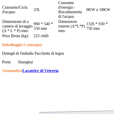
Cunsumu
Cunsumu/Ciclu
d'energia -
23L
9KW o 18KW
d'acqua:
Riscaldamentu
di l'acqua:
Dimensione di a
Dimensioni
990 * 540 *
1326 * 930 *
camera di lavaggio
esterne (A*L*P)
550 mm
750 mm
(A * L * P) mm:
mm:
Pesu Brutu (kg):
225 chilò
Imballaggio è consegna
Dettagli di l'imballu Pacchettu di legnu
Portu
Shanghai
Automaticu
Lavatrice di Vetreria