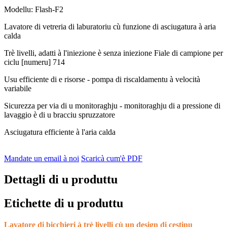
Modellu: Flash-F2
Lavatore di vetreria di laburatoriu cù funzione di asciugatura à aria
calda
Trè livelli, adatti à l'iniezione è senza iniezione Fiale di campione per
ciclu [numeru] 714
Usu efficiente di e risorse - pompa di riscaldamentu à velocità
variabile
Sicurezza per via di u monitoraghju - monitoraghju di a pressione di
lavaggio è di u bracciu spruzzatore
Asciugatura efficiente à l'aria calda
Mandate un email à noi
Scaricà cum'è PDF
Dettagli di u produttu
Etichette di u produttu
Lavatore di bicchieri à trè livelli cù un design di cestinu