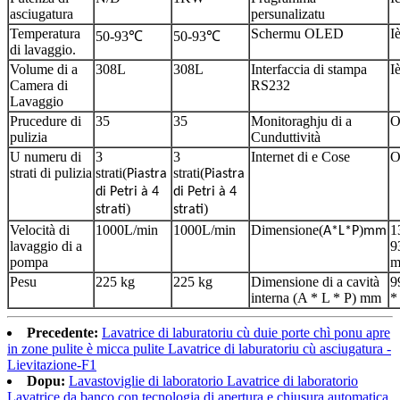
asciugatura
persunalizatu
Temperatura
Schermu OLED
I
50-93
℃
50-93
℃
di lavaggio.
Volume di a
308L
308L
Interfaccia di stampa
I
Camera di
RS232
Lavaggio
Prucedure di
35
35
Monitoraghju di a
O
pulizia
Cunduttività
U numeru di
3
3
Internet di e Cose
O
strati di pulizia
strati
(
strati
(
Piastra
Piastra
di Petri à 4
di Petri à 4
)
)
strati
strati
Velocità di
1000L/min
1000L/min
Dimensione
(
)
1
A*L*P
mm
lavaggio di a
9
pompa
Pesu
225 kg
225 kg
Dimensione di a cavità
9
interna (A * L * P) mm
*
Precedente:
Lavatrice di laburatoriu cù duie porte chì ponu apre
in zone pulite è micca pulite Lavatrice di laburatoriu cù asciugatura -
Lievitazione-F1
Dopu:
Lavastoviglie di laboratorio Lavatrice di laboratorio
Lavatrice da banco con tecnologia di apertura e chiusura automatica