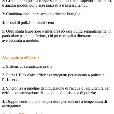
2: Ci sò quattru posti à u listessu tempu in i strati superiori è inferiori,
è quattru moduli ponu esse piazzati à u listessu tempu
3: Cumbinazione libera secondu diverse buttiglie.
4: I costi di pulizia diminuiscenu
5: Ogni stratu (superiore o inferiore) pò esse pulitu separatamente, in
particulare u stratu inferiore, chì pò esse pulitu direttamente dopu
avè piazzatu u modulu.
Asciugatura efficiente
1. Sistema di asciugatura in situ
2. Filtru HEPA d'alta efficienza integratu per assicurà a pulizia di
l'aria secca;
3. Sincronizà a pipeline di circulazione di l'acqua di asciugatura per
evità a contaminazione di a pipeline di u sistema di pulizia;
4. Doppiu cuntrollu di a temperatura per assicurà a temperatura di
asciugatura;