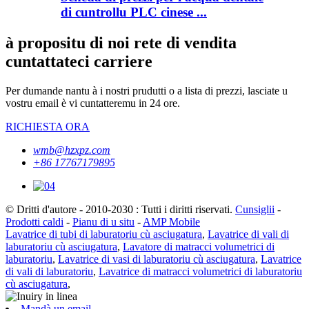
di cuntrollu PLC cinese ...
à propositu di noi rete di vendita
cuntattateci carriere
Per dumande nantu à i nostri prudutti o a lista di prezzi, lasciate u
vostru email è vi cuntatteremu in 24 ore.
RICHIESTA ORA
wmb@hzxpz.com
+86 17767179895
© Dritti d'autore - 2010-2030 : Tutti i diritti riservati.
Cunsiglii
-
Prodotti caldi
-
Pianu di u situ
-
AMP Mobile
Lavatrice di tubi di laburatoriu cù asciugatura
,
Lavatrice di vali di
laburatoriu cù asciugatura
,
Lavatore di matracci volumetrici di
laburatoriu
,
Lavatrice di vasi di laburatoriu cù asciugatura
,
Lavatrice
di vali di laburatoriu
,
Lavatrice di matracci volumetrici di laburatoriu
cù asciugatura
,
Mandà un email