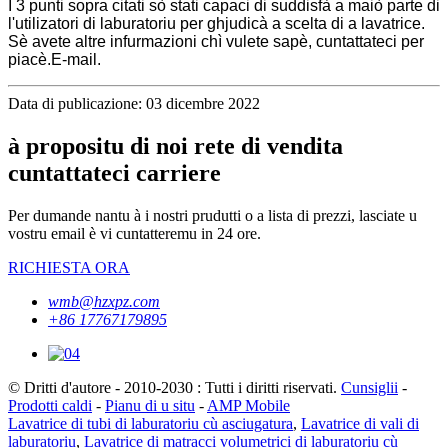
I 3 punti sopra citati sò stati capaci di suddisfà a maiò parte di
l'utilizatori di laburatoriu per ghjudicà a scelta di a lavatrice.
Sè avete altre infurmazioni chì vulete sapè, cuntattateci per
piacè.
E-mail.
Data di publicazione: 03 dicembre 2022
à propositu di noi rete di vendita
cuntattateci carriere
Per dumande nantu à i nostri prudutti o a lista di prezzi, lasciate u
vostru email è vi cuntatteremu in 24 ore.
RICHIESTA ORA
wmb@hzxpz.com
+86 17767179895
© Dritti d'autore - 2010-2030 : Tutti i diritti riservati.
Cunsiglii
-
Prodotti caldi
-
Pianu di u situ
-
AMP Mobile
Lavatrice di tubi di laburatoriu cù asciugatura
,
Lavatrice di vali di
laburatoriu
,
Lavatrice di matracci volumetrici di laburatoriu cù