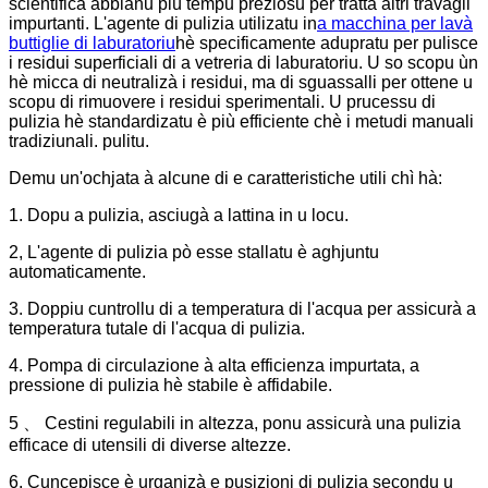
scientifica abbianu più tempu preziosu per trattà altri travagli
impurtanti. L'agente di pulizia utilizatu in
a macchina per lavà
buttiglie di laburatoriu
hè specificamente adupratu per pulisce
i residui superficiali di a vetreria di laburatoriu. U so scopu ùn
hè micca di neutralizà i residui, ma di sguassalli per ottene u
scopu di rimuovere i residui sperimentali. U prucessu di
pulizia hè standardizatu è più efficiente chè i metudi manuali
tradiziunali. pulitu.
Demu un'ochjata à alcune di e caratteristiche utili chì hà:
1. Dopu a pulizia, asciugà a lattina in u locu.
2, L'agente di pulizia pò esse stallatu è aghjuntu
automaticamente.
3. Doppiu cuntrollu di a temperatura di l'acqua per assicurà a
temperatura tutale di l'acqua di pulizia.
4. Pompa di circulazione à alta efficienza impurtata, a
pressione di pulizia hè stabile è affidabile.
5 、 Cestini regulabili in altezza, ponu assicurà una pulizia
efficace di utensili di diverse altezze.
6. Cuncepisce è urganizà e pusizioni di pulizia secondu u