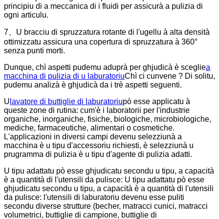
principiu di a meccanica di i fluidi per assicurà a pulizia di
ogni articulu.
7、U bracciu di spruzzatura rotante di l'ugellu à alta densità
ottimizzatu assicura una copertura di spruzzatura à 360°
senza punti morti.
Dunque, chì aspetti pudemu aduprà per ghjudicà è sceglie
a
macchina di pulizia di u laburatoriu
Chì ci cunvene ? Di solitu,
pudemu analizà è ghjudicà da i trè aspetti seguenti.
U
lavatore di buttiglie di laburatoriu
pò esse applicatu à
queste zone di rutina: cum'è i laboratorii per l'industrie
organiche, inorganiche, fisiche, biologiche, microbiologiche,
mediche, farmaceutiche, alimentari o cosmetiche.
L'applicazioni in diversi campi devenu selezziunà a
macchina è u tipu d'accessoriu richiesti, è selezziunà u
prugramma di pulizia è u tipu d'agente di pulizia adatti.
U tipu adattatu pò esse ghjudicatu secondu u tipu, a capacità
è a quantità di l'utensili da pulisce: U tipu adattatu pò esse
ghjudicatu secondu u tipu, a capacità è a quantità di l'utensili
da pulisce: l'utensili di laburatoriu devenu esse puliti
secondu diverse strutture (becher, matracci cunici, matracci
volumetrici, buttiglie di campione, buttiglie di