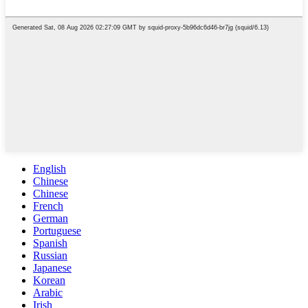
English
Chinese
Chinese
French
German
Portuguese
Spanish
Russian
Japanese
Korean
Arabic
Irish