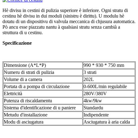
Hè divisu in cestini di pulizia superiore è inferiore. Ogni stratu di
cestinu hè divisu in dui moduli (sinistru è dirittu). U modulu hè
dotatu di un dispositivu di valvula meccanica di chjusura automatica.
Pò ancu esse piazzatu nantu à qualsiasi stratu senza cambià a
struttura di u cestinu.
Specificazione
Dimensione (A*L*P)
990 * 930 * 750 mm
Numeru di strati di pulizia
3 strati
Volume di a camera
202L
Portata di a pompa di circulazione
0-600L/min regulabile
Elettricità
280V/380V
Putenza di riscaldamentu
4kw/9kw
Sistema d'identificazione di u paniere
Standardu
Metudu d'installazione
Indipendente
Modu di asciugatura
Asciugatura à aria calda