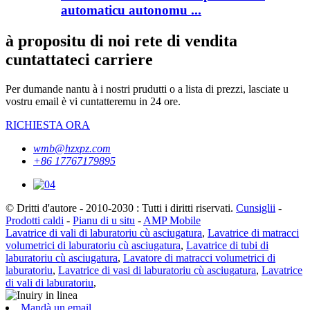
automaticu autonomu ...
à propositu di noi rete di vendita
cuntattateci carriere
Per dumande nantu à i nostri prudutti o a lista di prezzi, lasciate u
vostru email è vi cuntatteremu in 24 ore.
RICHIESTA ORA
wmb@hzxpz.com
+86 17767179895
© Dritti d'autore - 2010-2030 : Tutti i diritti riservati.
Cunsiglii
-
Prodotti caldi
-
Pianu di u situ
-
AMP Mobile
Lavatrice di vali di laburatoriu cù asciugatura
,
Lavatrice di matracci
volumetrici di laburatoriu cù asciugatura
,
Lavatrice di tubi di
laburatoriu cù asciugatura
,
Lavatore di matracci volumetrici di
laburatoriu
,
Lavatrice di vasi di laburatoriu cù asciugatura
,
Lavatrice
di vali di laburatoriu
,
Mandà un email