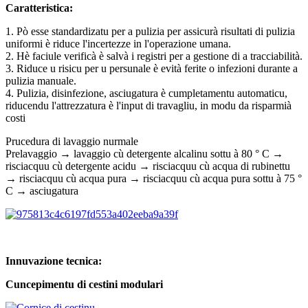
Caratteristica:
1. Pò esse standardizatu per a pulizia per assicurà risultati di pulizia
uniformi è riduce l'incertezze in l'operazione umana.
2. Hè faciule verificà è salvà i registri per a gestione di a tracciabilità.
3. Riduce u risicu per u persunale è evità ferite o infezioni durante a
pulizia manuale.
4. Pulizia, disinfezione, asciugatura è cumpletamentu automaticu,
riducendu l'attrezzatura è l'input di travagliu, in modu da risparmià
costi
Prucedura di lavaggio nurmale
Prelavaggio → lavaggio cù detergente alcalinu sottu à 80 ° C →
risciacquu cù detergente acidu → risciacquu cù acqua di rubinettu
→ risciacquu cù acqua pura → risciacquu cù acqua pura sottu à 75 °
C → asciugatura
Innuvazione tecnica:
Cuncepimentu di cestini modulari