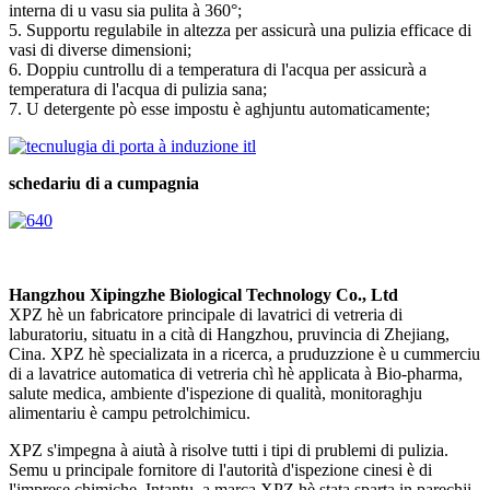
interna di u vasu sia pulita à 360°;
5. Supportu regulabile in altezza per assicurà una pulizia efficace di
vasi di diverse dimensioni;
6. Doppiu cuntrollu di a temperatura di l'acqua per assicurà a
temperatura di l'acqua di pulizia sana;
7. U detergente pò esse impostu è aghjuntu automaticamente;
schedariu di a cumpagnia
Hangzhou Xipingzhe Biological Technology Co., Ltd
XPZ hè un fabricatore principale di lavatrici di vetreria di
laburatoriu, situatu in a cità di Hangzhou, pruvincia di Zhejiang,
Cina. XPZ hè specializata in a ricerca, a pruduzzione è u cummerciu
di a lavatrice automatica di vetreria chì hè applicata à Bio-pharma,
salute medica, ambiente d'ispezione di qualità, monitoraghju
alimentariu è campu petrolchimicu.
XPZ s'impegna à aiutà à risolve tutti i tipi di prublemi di pulizia.
Semu u principale fornitore di l'autorità d'ispezione cinesi è di
l'imprese chimiche. Intantu, a marca XPZ hè stata sparta in parechji