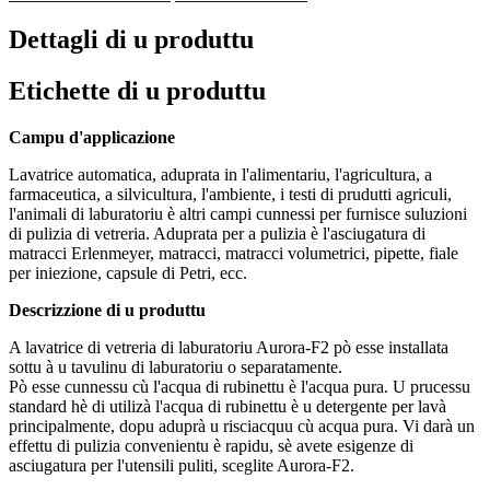
Dettagli di u produttu
Etichette di u produttu
Campu d'applicazione
Lavatrice automatica, aduprata in l'alimentariu, l'agricultura, a
farmaceutica, a silvicultura, l'ambiente, i testi di prudutti agriculi,
l'animali di laburatoriu è altri campi cunnessi per furnisce suluzioni
di pulizia di vetreria. Aduprata per a pulizia è l'asciugatura di
matracci Erlenmeyer, matracci, matracci volumetrici, pipette, fiale
per iniezione, capsule di Petri, ecc.
Descrizzione di u produttu
A lavatrice di vetreria di laburatoriu Aurora-F2 pò esse installata
sottu à u tavulinu di laburatoriu o separatamente.
Pò esse cunnessu cù l'acqua di rubinettu è l'acqua pura. U prucessu
standard hè di utilizà l'acqua di rubinettu è u detergente per lavà
principalmente, dopu aduprà u risciacquu cù acqua pura. Vi darà un
effettu di pulizia convenientu è rapidu, sè avete esigenze di
asciugatura per l'utensili puliti, sceglite Aurora-F2.