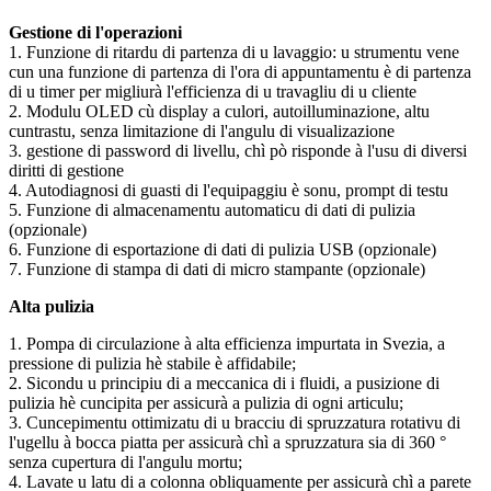
Gestione di l'operazioni
1. Funzione di ritardu di partenza di u lavaggio: u strumentu vene
cun una funzione di partenza di l'ora di appuntamentu è di partenza
di u timer per migliurà l'efficienza di u travagliu di u cliente
2. Modulu OLED cù display a culori, autoilluminazione, altu
cuntrastu, senza limitazione di l'angulu di visualizazione
3. gestione di password di livellu, chì pò risponde à l'usu di diversi
diritti di gestione
4. Autodiagnosi di guasti di l'equipaggiu è sonu, prompt di testu
5. Funzione di almacenamentu automaticu di dati di pulizia
(opzionale)
6. Funzione di esportazione di dati di pulizia USB (opzionale)
7. Funzione di stampa di dati di micro stampante (opzionale)
Alta pulizia
1. Pompa di circulazione à alta efficienza impurtata in Svezia, a
pressione di pulizia hè stabile è affidabile;
2. Sicondu u principiu di a meccanica di i fluidi, a pusizione di
pulizia hè cuncipita per assicurà a pulizia di ogni articulu;
3. Cuncepimentu ottimizatu di u bracciu di spruzzatura rotativu di
l'ugellu à bocca piatta per assicurà chì a spruzzatura sia di 360 °
senza cupertura di l'angulu mortu;
4. Lavate u latu di a colonna obliquamente per assicurà chì a parete