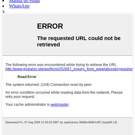
Mandà un email
WhatsApp
x