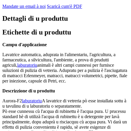
Mandate un email à noi
Scaricà cum'è PDF
Dettagli di u produttu
Etichette di u produttu
Campu d'applicazione
Lavatrice automatica, aduprata in l'alimentariu, l'agricultura, a
farmaceutica, a silvicultura, l'ambiente, a prova di prudutti
agriculi,
laburatoriu
animali è altri campi cunnessi per furnisce
suluzioni di pulizia di vetreria. Adupratu per a pulizia è l'asciugatura
di matracci Erlenmeyer, matracci, matracci volumetrici, pipette, fiale
per iniezione, capsule di Petri, ecc.
Descrizzione di u produttu
Aurora-F2
laburatoriu
A lavatrice di vetreria pò esse installata sottu à
u tavulinu di u laburatoriu o separatamente.
Pò esse cunnessu cù l'acqua di rubinettu è l'acqua pura. U prucessu
standard hè di utilizà l'acqua di rubinettu è u detergente per lavà
principalmente, dopu aduprà u risciacquu cù acqua pura. Vi darà un
effettu di pulizia convenientu è rapidu, sè avete esigenze di