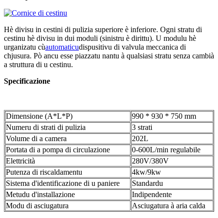
Hè divisu in cestini di pulizia superiore è inferiore. Ogni stratu di
cestinu hè divisu in dui moduli (sinistru è dirittu). U modulu hè
urganizatu cù
automaticu
dispusitivu di valvula meccanica di
chjusura. Pò ancu esse piazzatu nantu à qualsiasi stratu senza cambià
a struttura di u cestinu.
Specificazione
Dimensione (A*L*P)
990 * 930 * 750 mm
Numeru di strati di pulizia
3 strati
Volume di a camera
202L
Portata di a pompa di circulazione
0-600L/min regulabile
Elettricità
280V/380V
Putenza di riscaldamentu
4kw/9kw
Sistema d'identificazione di u paniere
Standardu
Metudu d'installazione
Indipendente
Modu di asciugatura
Asciugatura à aria calda