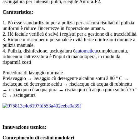
asciugatura per l'utensili puliti, sceglite Aurora-F2.
Caratteristica:
1. Pò esse standardizatu per a pulizia per assicurà risultati di pulizia
uniformi è riduce l'incertezze in l'operazione umana.
2. Hè faciule verificà è salvà i registri per a gestione di a tracciabilità.
3. Riduce u risicu per u persunale è evità ferite o infezioni durante a
pulizia manuale.
4. Pulizia, disinfezione, asciugatura è
automaticu
cumpletamentu,
riducendu l'attrezzatura è l'input di manodopera, in modu da
risparmià costi
Prucedura di lavaggio nurmale
Prelavaggio → lavaggio cù detergente alcalinu sottu à 80 ° C →
risciacquu cù detergente acidu → risciacquu cù acqua di rubinettu
→ risciacquu cù acqua pura → risciacquu cù acqua pura sottu à 75 °
C → asciugatura
Innuvazione tecnica:
Cuncepimentu di cestini modulari