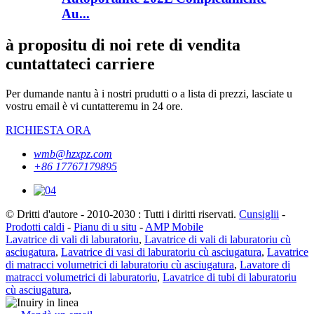
Au...
à propositu di noi rete di vendita
cuntattateci carriere
Per dumande nantu à i nostri prudutti o a lista di prezzi, lasciate u
vostru email è vi cuntatteremu in 24 ore.
RICHIESTA ORA
wmb@hzxpz.com
+86 17767179895
© Dritti d'autore - 2010-2030 : Tutti i diritti riservati.
Cunsiglii
-
Prodotti caldi
-
Pianu di u situ
-
AMP Mobile
Lavatrice di vali di laburatoriu
,
Lavatrice di vali di laburatoriu cù
asciugatura
,
Lavatrice di vasi di laburatoriu cù asciugatura
,
Lavatrice
di matracci volumetrici di laburatoriu cù asciugatura
,
Lavatore di
matracci volumetrici di laburatoriu
,
Lavatrice di tubi di laburatoriu
cù asciugatura
,