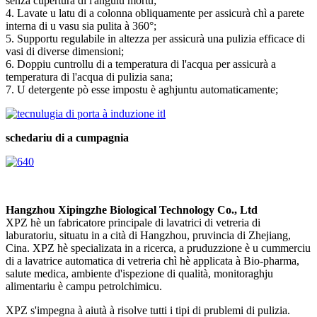
senza cupertura di l'angulu mortu;
4. Lavate u latu di a colonna obliquamente per assicurà chì a parete
interna di u vasu sia pulita à 360°;
5. Supportu regulabile in altezza per assicurà una pulizia efficace di
vasi di diverse dimensioni;
6. Doppiu cuntrollu di a temperatura di l'acqua per assicurà a
temperatura di l'acqua di pulizia sana;
7. U detergente pò esse impostu è aghjuntu automaticamente;
schedariu di a cumpagnia
Hangzhou Xipingzhe Biological Technology Co., Ltd
XPZ hè un fabricatore principale di lavatrici di vetreria di
laburatoriu, situatu in a cità di Hangzhou, pruvincia di Zhejiang,
Cina. XPZ hè specializata in a ricerca, a pruduzzione è u cummerciu
di a lavatrice automatica di vetreria chì hè applicata à Bio-pharma,
salute medica, ambiente d'ispezione di qualità, monitoraghju
alimentariu è campu petrolchimicu.
XPZ s'impegna à aiutà à risolve tutti i tipi di prublemi di pulizia.